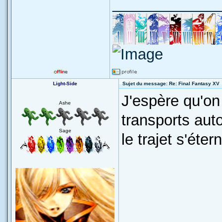
_____________
Light-Side
Sujet du message: Re: Final Fantasy XV
J'espère qu'on
Ashe
transports aut
Sage
le trajet s'éter