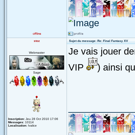
stoz
Sujet du message: Re: Final Fantasy XV
Je vais jouer d
Webmaster
VIP
) ainsi q
Sage
_____________
Inscription:
Jeu 28 Oct 2010 17:06
Messages:
10114
Localisation:
Ivalice