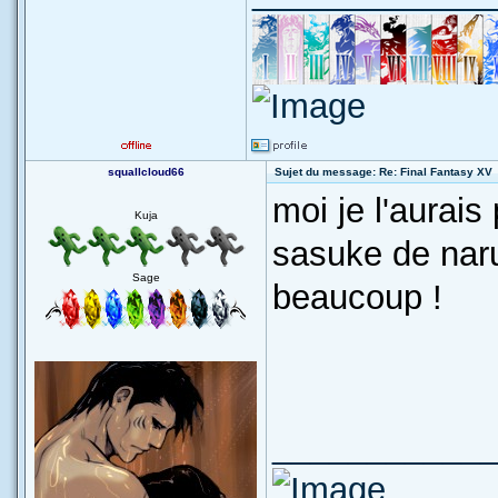
squallcloud66
Sujet du message: Re: Final Fantasy XV
moi je l'aurais
Kuja
sasuke de naru
Sage
beaucoup !
___________