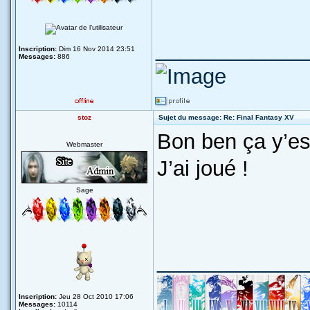
_____________
Inscription:
Dim 16 Nov 2014 23:51
Messages:
886
stoz
Sujet du message: Re: Final Fantasy XV
Bon ben ça y’e
Webmaster
J’ai joué !
Sage
_____________
Inscription:
Jeu 28 Oct 2010 17:06
Messages:
10114