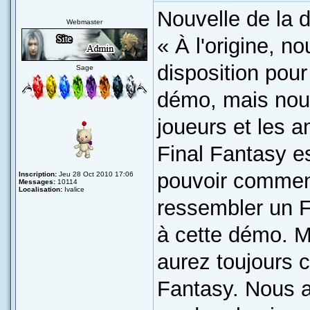
Nouvelle de la 
Webmaster
« À l'origine, n
disposition pou
Sage
démo, mais nous
joueurs et les 
Final Fantasy es
pouvoir commenc
Inscription:
Jeu 28 Oct 2010 17:06
Messages:
10114
Localisation:
Ivalice
ressembler un F
à cette démo. M
aurez toujours c
Fantasy. Nous a