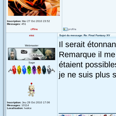
Inscription:
Mer 27 Oct 2010 23:52
Messages:
451
stoz
Sujet du message: Re: Final Fantasy XV
Il serait étonna
Webmaster
Remarque il me
étaient possibl
Sage
je ne suis plus 
Inscription:
Jeu 28 Oct 2010 17:06
Messages:
10114
_____________
Localisation:
Ivalice