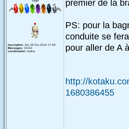
premier de la br
Sage
PS: pour la bagn
conduite se fer
pour aller de A 
Inscription:
Jeu 28 Oct 2010 17:06
Messages:
10114
Localisation:
Ivalice
http://kotaku.c
1680386455