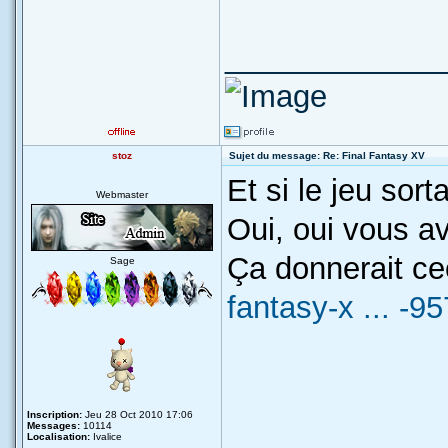
_____________
stoz
Sujet du message: Re: Final Fantasy XV
Et si le jeu sort
Webmaster
Oui, oui vous av
Ça donnerait ce
Sage
fantasy-x ... -9
Inscription:
Jeu 28 Oct 2010 17:06
Messages:
10114
_____________
Localisation:
Ivalice