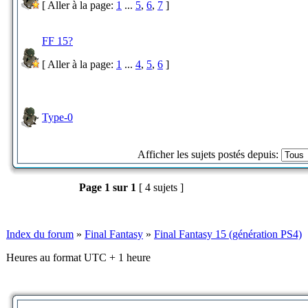
[ Aller à la page:
1
...
5
,
6
,
7
]
FF 15?
[ Aller à la page:
1
...
4
,
5
,
6
]
Type-0
Afficher les sujets postés depuis:
Page
1
sur
1
[ 4 sujets ]
Index du forum
»
Final Fantasy
»
Final Fantasy 15 (génération PS4)
Heures au format UTC + 1 heure