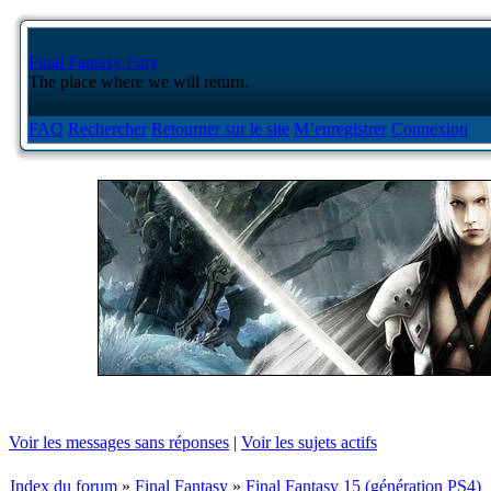
Final Fantasy Fury
The place where we will return.
FAQ
Rechercher
Retourner sur le site
M’enregistrer
Connexion
Voir les messages sans réponses
|
Voir les sujets actifs
Index du forum
»
Final Fantasy
»
Final Fantasy 15 (génération PS4)