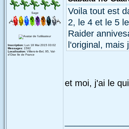
Voila tout est da
Sage
2, le 4 et le 5 
Raider annives
l'original, mais
Inscription:
Lun 18 Mai 2015 03:02
Messages:
1592
Localisation:
Villiers-le-Bel, 95, Val-
d'Oise Ile de France
et moi, j'ai le q
_____________