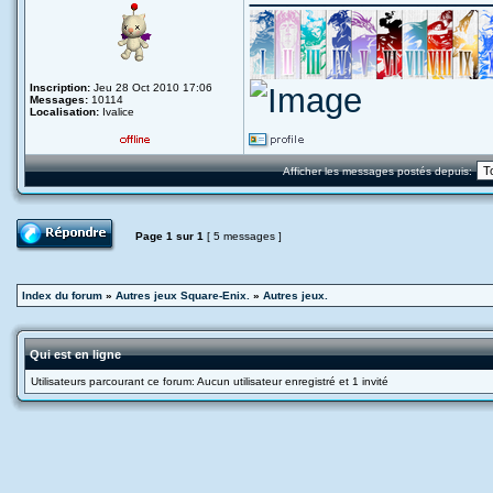
Inscription:
Jeu 28 Oct 2010 17:06
Messages:
10114
Localisation:
Ivalice
Afficher les messages postés depuis:
Page
1
sur
1
[ 5 messages ]
Index du forum
»
Autres jeux Square-Enix.
»
Autres jeux.
Qui est en ligne
Utilisateurs parcourant ce forum: Aucun utilisateur enregistré et 1 invité