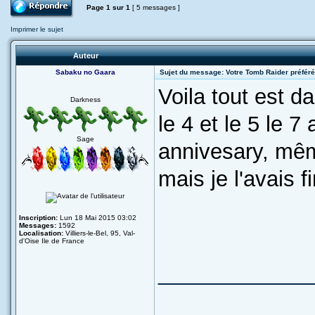
Page
1
sur
1
[ 5 messages ]
Imprimer le sujet
Auteur
Sabaku no Gaara
Sujet du message: Votre Tomb Raider préfér
Voila tout est dan
Darkness
le 4 et le 5 le 7
Sage
annivesary, même
mais je l'avais f
Inscription:
Lun 18 Mai 2015 03:02
Messages:
1592
Localisation:
Villiers-le-Bel, 95, Val-
d'Oise Ile de France
_____________