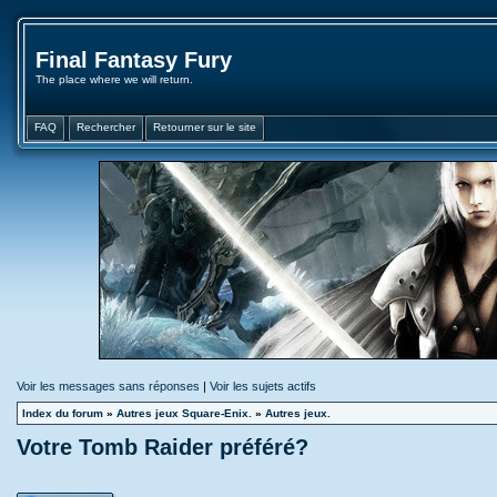
Final Fantasy Fury
The place where we will return.
FAQ
Rechercher
Retourner sur le site
Voir les messages sans réponses
|
Voir les sujets actifs
Index du forum
»
Autres jeux Square-Enix.
»
Autres jeux.
Votre Tomb Raider préféré?