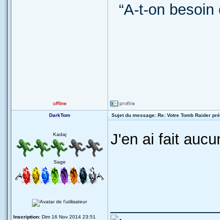
“A-t-on besoin 
DarkTom
Sujet du message: Re: Votre Tomb Raider pré
J'en ai fait auc
Kadaj
Sage
_____________
Inscription:
Dim 16 Nov 2014 23:51