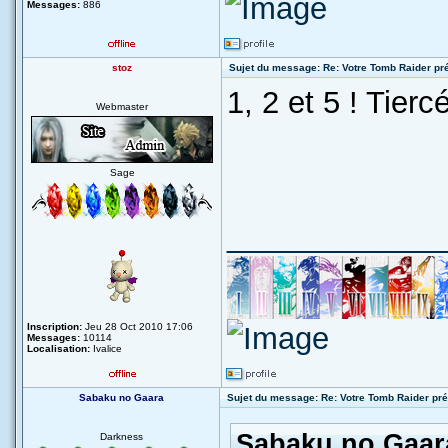
Messages:
886
stoz
Sujet du message: Re: Votre Tomb Raider pr
1, 2 et 5 ! Tier
Webmaster
Sage
_____________
Inscription:
Jeu 28 Oct 2010 17:06
Messages:
10114
Localisation:
Ivalice
Sabaku no Gaara
Sujet du message: Re: Votre Tomb Raider pré
Sabaku no Gaara
Darkness