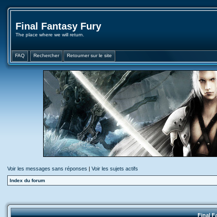
Final Fantasy Fury
The place where we will return.
FAQ
Rechercher
Retourner sur le site
Voir les messages sans réponses
|
Voir les sujets actifs
Index du forum
Final F