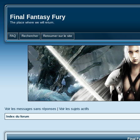
Final Fantasy Fury
The place where we will return.
FAQ
Rechercher
Retourner sur le site
Voir les messages sans réponses
|
Voir les sujets actifs
Index du forum
Final F