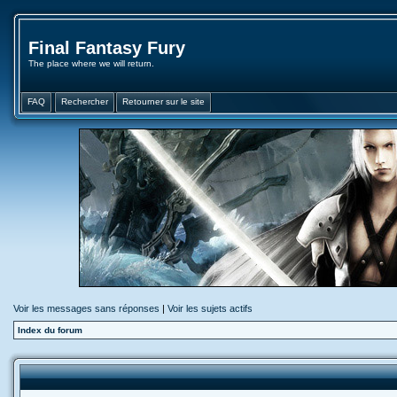
Final Fantasy Fury
The place where we will return.
FAQ
Rechercher
Retourner sur le site
Voir les messages sans réponses
|
Voir les sujets actifs
Index du forum