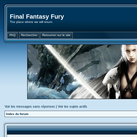
Final Fantasy Fury
The place where we will return.
FAQ
Rechercher
Retourner sur le site
Voir les messages sans réponses
|
Voir les sujets actifs
Index du forum