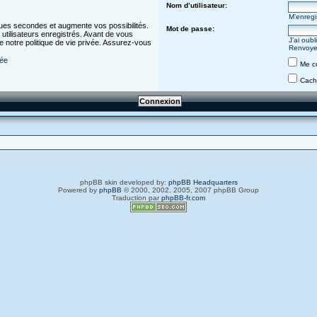
Nom d’utilisateur:
M’enregi
ues secondes et augmente vos possibilités.
Mot de passe:
utilisateurs enregistrés. Avant de vous
J’ai oub
de notre politique de vie privée. Assurez-vous
Renvoyer
vée
Me c
Cache
phpBB skin developed by:
phpBB Headquarters
Powered by
phpBB
© 2000, 2002, 2005, 2007 phpBB Group
Traduction par
phpBB-fr.com