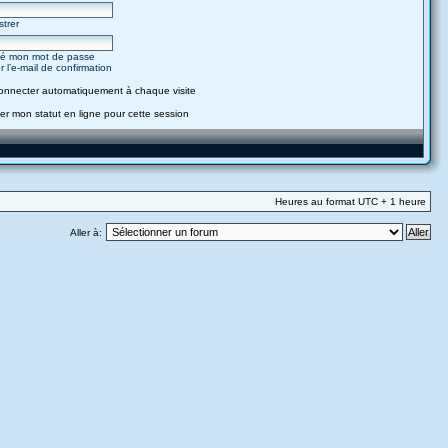
strer
lié mon mot de passe
 l’e-mail de confirmation
onnecter automatiquement à chaque visite
r mon statut en ligne pour cette session
Heures au format UTC + 1 heure
Aller à: