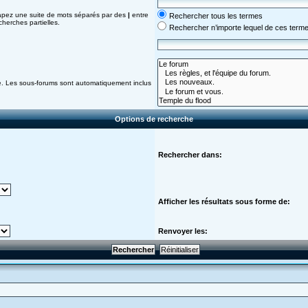
Tapez une suite de mots séparés par des
|
entre
Rechercher tous les termes
herches partielles.
Rechercher n’importe lequel de ces term
he. Les sous-forums sont automatiquement inclus
Options de recherche
Rechercher dans:
Afficher les résultats sous forme de:
Renvoyer les: