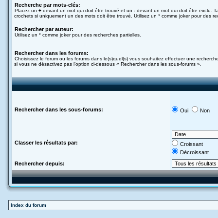
Recherche par mots-clés:
Placez un
+
devant un mot qui doit être trouvé et un
-
devant un mot qui doit être exclu. 
crochets si uniquement un des mots doit être trouvé. Utilisez un * comme joker pour des rec
Rechercher par auteur:
Utilisez un * comme joker pour des recherches partielles.
Rechercher dans les forums:
Choisissez le forum ou les forums dans le(s)quel(s) vous souhaitez effectuer une recherc
si vous ne désactivez pas l’option ci-dessous « Rechercher dans les sous-forums ».
Rechercher dans les sous-forums:
Oui
Non
Classer les résultats par:
Croissant
Décroissant
Rechercher depuis:
Index du forum