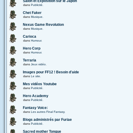
Salon et Exposition sur le Japon
dans
Publicité.
Chet Faker
dans
Musique.
Nexus Game Revolution
dans
Musique.
Carioca
dans
Humour.
Hero Corp
dans
Humour.
Terraria
dans
Jeux vidéo.
Images pour FF12 ! Besoin d'aide
dans
Le site.
Mes vidéos Youtube
dans
Publicité.
Hero Academy
dans
Publicité.
Fantasy Voice:
dans
Les autres Final Fantasy.
Blogs administrés par Furiae
dans
Publicité.
Sacred mother Tongue