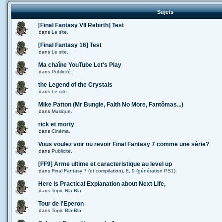
Sujets
[Final Fantasy VII Rebirth] Test
dans
Le site.
[Final Fantasy 16] Test
dans
Le site.
Ma chaîne YouTube Let's Play
dans
Publicité.
the Legend of the Crystals
dans
Le site.
Mike Patton (Mr Bungle, Faith No More, Fantômas...)
dans
Musique.
rick et morty
dans
Cinéma.
Vous voulez voir ou revoir Final Fantasy 7 comme une série?
dans
Publicité.
[FF9] Arme ultime et caracteristique au level up
dans
Final Fantasy 7 (et compilation), 8, 9 (génération PS1).
Here is Practical Explanation about Next Life,
dans
Topic Bla-Bla
Tour de l'Eperon
dans
Topic Bla-Bla