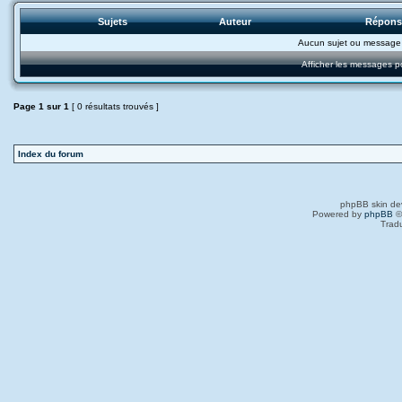
Sujets
Auteur
Répon
Aucun sujet ou message 
Afficher les messages p
Page
1
sur
1
[ 0 résultats trouvés ]
Index du forum
phpBB skin de
Powered by
phpBB
©
Trad