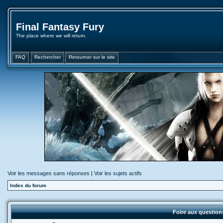
Final Fantasy Fury
The place where we will return.
FAQ
Rechercher
Retourner sur le site
Voir les messages sans réponses
|
Voir les sujets actifs
Index du forum
Foire aux questio