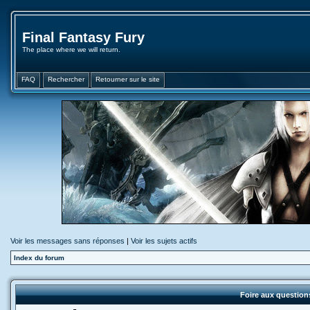
Final Fantasy Fury
The place where we will return.
FAQ
Rechercher
Retourner sur le site
Voir les messages sans réponses
|
Voir les sujets actifs
Index du forum
Foire aux questio