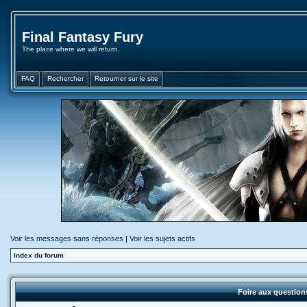
Final Fantasy Fury
The place where we will return.
FAQ
Rechercher
Retourner sur le site
Voir les messages sans réponses
|
Voir les sujets actifs
Index du forum
Foire aux questio