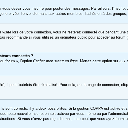
i vous devez vous inscrire pour poster des messages. Par ailleurs, l’inscript
ie privée, l’envoi d’e-mails aux autres membres, l’adhésion à des groupes, et
 visite
lors de votre connexion, vous ne resterez connecté que pendant une d
pas recommandé si vous utilisez un ordinateur public pour accéder au forum (b
ateurs connectés ?
 du forum », l’option
Cacher mon statut en ligne
. Mettez cette option sur
a
Oui
 il peut toutefois être réinitialisé. Pour cela, sur la page de connexion, cli
 ils sont corrects, il y a deux possibilités. Si la gestion COPPA est active et 
 que toute nouvelle inscription soit activée par vous-même ou par l’administr
structions. Si vous n’avez pas reçu d’e-mail, il se peut que vous ayez fourni une