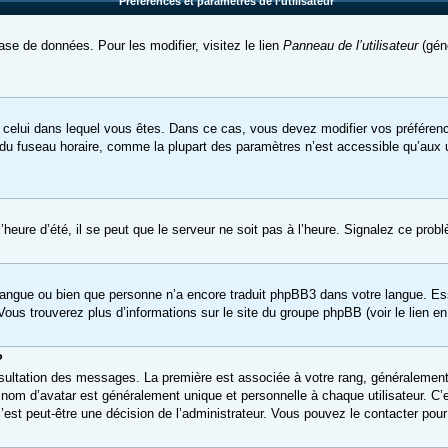
Préférences et paramètres de l’utilisateur
ase de données. Pour les modifier, visitez le lien
Panneau de l’utilisateur
(géné
t de celui dans lequel vous êtes. Dans ce cas, vous devez modifier vos préfére
 du fuseau horaire, comme la plupart des paramètres n’est accessible qu’aux ut
heure d’été, il se peut que le serveur ne soit pas à l’heure. Signalez ce probl
re langue ou bien que personne n’a encore traduit phpBB3 dans votre langue. Es
 Vous trouverez plus d’informations sur le site du groupe phpBB (voir le lien e
?
onsultation des messages. La première est associée à votre rang, généralemen
om d’avatar est généralement unique et personnelle à chaque utilisateur. C’est
 c’est peut-être une décision de l’administrateur. Vous pouvez le contacter pou