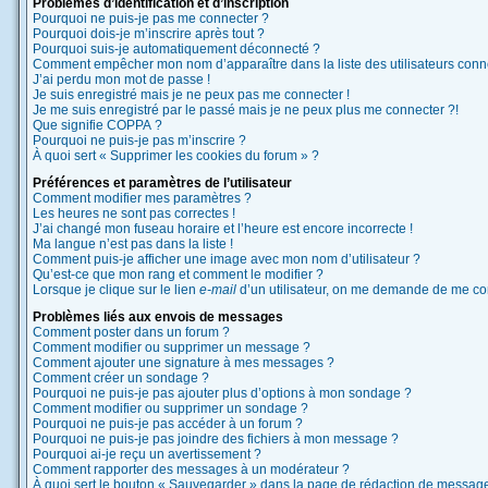
Problèmes d’identification et d’inscription
Pourquoi ne puis-je pas me connecter ?
Pourquoi dois-je m’inscrire après tout ?
Pourquoi suis-je automatiquement déconnecté ?
Comment empêcher mon nom d’apparaître dans la liste des utilisateurs conn
J’ai perdu mon mot de passe !
Je suis enregistré mais je ne peux pas me connecter !
Je me suis enregistré par le passé mais je ne peux plus me connecter ?!
Que signifie COPPA ?
Pourquoi ne puis-je pas m’inscrire ?
À quoi sert « Supprimer les cookies du forum » ?
Préférences et paramètres de l’utilisateur
Comment modifier mes paramètres ?
Les heures ne sont pas correctes !
J’ai changé mon fuseau horaire et l’heure est encore incorrecte !
Ma langue n’est pas dans la liste !
Comment puis-je afficher une image avec mon nom d’utilisateur ?
Qu’est-ce que mon rang et comment le modifier ?
Lorsque je clique sur le lien
e-mail
d’un utilisateur, on me demande de me co
Problèmes liés aux envois de messages
Comment poster dans un forum ?
Comment modifier ou supprimer un message ?
Comment ajouter une signature à mes messages ?
Comment créer un sondage ?
Pourquoi ne puis-je pas ajouter plus d’options à mon sondage ?
Comment modifier ou supprimer un sondage ?
Pourquoi ne puis-je pas accéder à un forum ?
Pourquoi ne puis-je pas joindre des fichiers à mon message ?
Pourquoi ai-je reçu un avertissement ?
Comment rapporter des messages à un modérateur ?
À quoi sert le bouton « Sauvegarder » dans la page de rédaction de messag