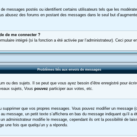
e de messages postés ou identifient certains utilisateurs tels que les modéra
 Si vous abusez des forums en postant des messages dans le seul but d’augment
de de me connecter ?
rmulaire intégré (si la fonction a été activée par l’administrateur). Ceci pour 
Problèmes liés aux envois de messages
m ou des sujets. Il se peut que vous ayez besoin d’être enregistré pour écri
veaux sujets, Vous
pouvez
participer aux votes, etc.
ou supprimer que vos propres messages. Vous pouvez modifier un message (que
message, un petit texte s’affichera en bas du message indiquant qu’il a été é
un administrateur modifie le message, cependant ils ont la possibilité de lais
age une fois que quelqu’un y a répondu.