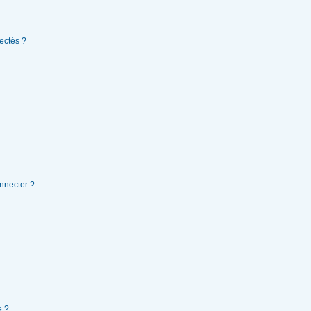
ectés ?
nnecter ?
e ?