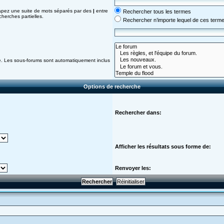
Tapez une suite de mots séparés par des
|
entre
Rechercher tous les termes
herches partielles.
Rechercher n’importe lequel de ces term
he. Les sous-forums sont automatiquement inclus
Options de recherche
Rechercher dans:
Afficher les résultats sous forme de:
Renvoyer les: