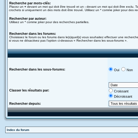
Recherche par mots-clés:
Placez un
+
devant un mot qui doit être trouvé et un
-
devant un mot qui doit être exclu. 
crochets si uniquement un des mots doit être trouvé. Utilisez un * comme joker pour des rec
Rechercher par auteur:
Utilisez un * comme joker pour des recherches partielles.
Rechercher dans les forums:
Choisissez le forum ou les forums dans le(s)quel(s) vous souhaitez effectuer une recherc
si vous ne désactivez pas l’option ci-dessous « Rechercher dans les sous-forums ».
Rechercher dans les sous-forums:
Oui
Non
Classer les résultats par:
Croissant
Décroissant
Rechercher depuis:
Index du forum